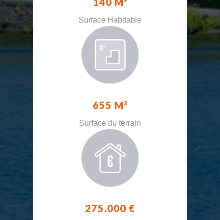
140 M²
Surface Habitable
655 M²
Surface du terrain
275.000 €