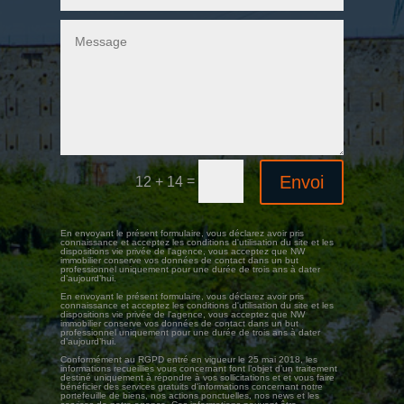
Envoi
=
12 + 14
En envoyant le présent formulaire, vous déclarez avoir pris
connaissance et acceptez les conditions d'utilisation du site et les
dispositions vie privée de l'agence, vous acceptez que NW
immobilier conserve vos données de contact dans un but
professionnel uniquement pour une durée de trois ans à dater
d’aujourd’hui.
En envoyant le présent formulaire, vous déclarez avoir pris
connaissance et acceptez les conditions d'utilisation du site et les
dispositions vie privée de l'agence, vous acceptez que NW
immobilier conserve vos données de contact dans un but
professionnel uniquement pour une durée de trois ans à dater
d’aujourd’hui.
Conformément au RGPD entré en vigueur le 25 mai 2018, les
informations recueillies vous concernant font l’objet d’un traitement
destiné uniquement à répondre à vos sollicitations et et vous faire
bénéficier des services gratuits d'informations concernant notre
portefeuille de biens, nos actions ponctuelles, nos news et les