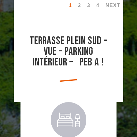
1
2
3
4
NEXT
Terrasse plein sud –
vue – parking
intérieur – PEB A !