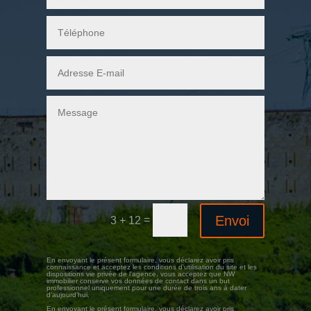
Envoi
=
3 + 12
En envoyant le présent formulaire, vous déclarez avoir pris
connaissance et acceptez les conditions d'utilisation du site et les
dispositions vie privée de l'agence, vous acceptez que NW
immobilier conserve vos données de contact dans un but
professionnel uniquement pour une durée de trois ans à dater
d’aujourd’hui.
En envoyant le présent formulaire, vous déclarez avoir pris