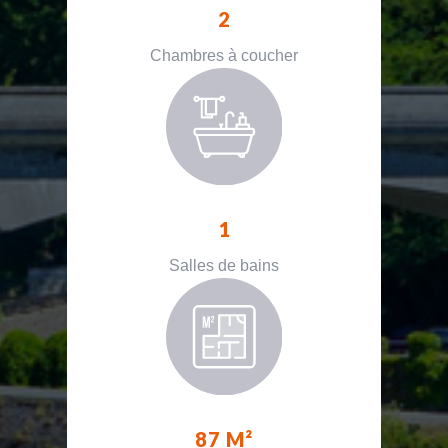
2
Chambres à coucher
1
Salles de bains
87 M²