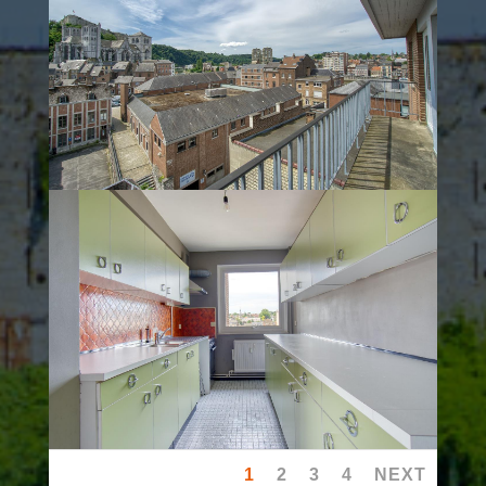
1
2
3
4
NEXT