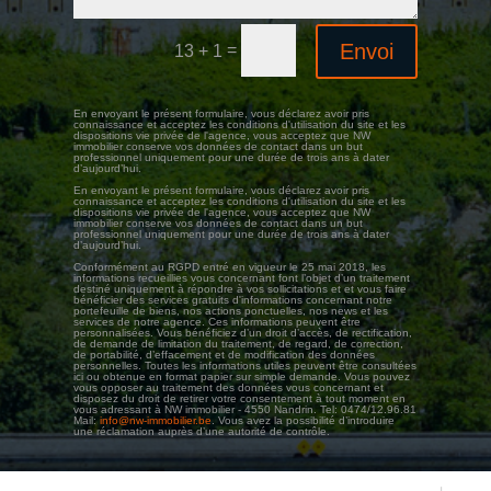
Envoi
=
13 + 1
En envoyant le présent formulaire, vous déclarez avoir pris
connaissance et acceptez les conditions d'utilisation du site et les
dispositions vie privée de l'agence, vous acceptez que NW
immobilier conserve vos données de contact dans un but
professionnel uniquement pour une durée de trois ans à dater
d’aujourd’hui.
En envoyant le présent formulaire, vous déclarez avoir pris
connaissance et acceptez les conditions d'utilisation du site et les
dispositions vie privée de l'agence, vous acceptez que NW
immobilier conserve vos données de contact dans un but
professionnel uniquement pour une durée de trois ans à dater
d’aujourd’hui.
Conformément au RGPD entré en vigueur le 25 mai 2018, les
informations recueillies vous concernant font l’objet d’un traitement
destiné uniquement à répondre à vos sollicitations et et vous faire
bénéficier des services gratuits d'informations concernant notre
portefeuille de biens, nos actions ponctuelles, nos news et les
services de notre agence. Ces informations peuvent être
personnalisées. Vous bénéficiez d’un droit d’accès, de rectification,
de demande de limitation du traitement, de regard, de correction,
de portabilité, d’effacement et de modification des données
personnelles. Toutes les informations utiles peuvent être consultées
ici ou obtenue en format papier sur simple demande. Vous pouvez
vous opposer au traitement des données vous concernant et
disposez du droit de retirer votre consentement à tout moment en
vous adressant à NW immobilier - 4550 Nandrin. Tel: 0474/12.96.81
Mail:
info@nw-immobilier.be
. Vous avez la possibilité d’introduire
une réclamation auprès d’une autorité de contrôle.