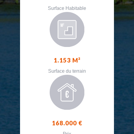
Surface Habitable
1.153 M²
Surface du terrain
168.000 €
Prix