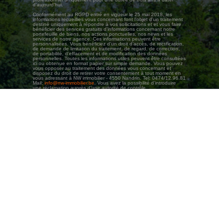
d’aujourd’hui.
Conformément au RGPD entré en vigueur le 25 mai 2018, les
informations recueillies vous concernant font l’objet d’un traitement
destiné uniquement à répondre à vos sollicitations et et vous faire
bénéficier des services gratuits d'informations concernant notre
portefeuille de biens, nos actions ponctuelles, nos news et les
services de notre agence. Ces informations peuvent être
personnalisées. Vous bénéficiez d’un droit d’accès, de rectification,
de demande de limitation du traitement, de regard, de correction,
de portabilité, d’effacement et de modification des données
personnelles. Toutes les informations utiles peuvent être consultées
ici ou obtenue en format papier sur simple demande. Vous pouvez
vous opposer au traitement des données vous concernant et
disposez du droit de retirer votre consentement à tout moment en
vous adressant à NW immobilier - 4550 Nandrin. Tel: 0474/12.96.81
Mail:
info@nw-immobilier.be
. Vous avez la possibilité d’introduire
une réclamation auprès d’une autorité de contrôle.
Agent immobilier intermédiaire agréé IPI (en Belgique) sous le numéro 503.206
NW IMMOBILIER SRL - Numéro d'entreprise (Banque-Carrefour des Entreprises) et TVA :
BE 0780.583.051