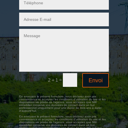
Envoi
=
2 + 1
En envoyant le présent formulaire, vous déclarez avoir pris
connaissance et acceptez les conditions d'utilisation du site et les
dispositions vie privée de l'agence, vous acceptez que NW
immobilier conserve vos données de contact dans un but
professionnel uniquement pour une durée de trois ans à dater
d’aujourd’hui.
En envoyant le présent formulaire, vous déclarez avoir pris
connaissance et acceptez les conditions d'utilisation du site et les
dispositions vie privée de l'agence, vous acceptez que NW
immobilier conserve vos données de contact dans un but
professionnel uniquement pour une durée de trois ans à dater