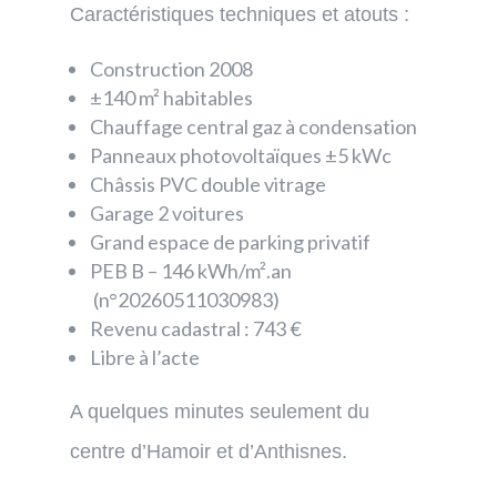
Caractéristiques techniques et atouts :
Construction 2008
±140 m² habitables
Chauffage central gaz à condensation
Panneaux photovoltaïques ±5 kWc
Châssis PVC double vitrage
Garage 2 voitures
Grand espace de parking privatif
PEB B – 146 kWh/m².an
(n°20260511030983)
Revenu cadastral : 743 €
Libre à l’acte
A quelques minutes seulement du
centre d’Hamoir et d’Anthisnes.