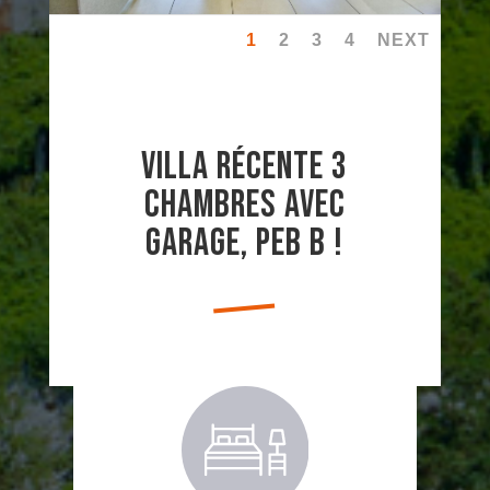
1
2
3
4
NEXT
Villa récente 3
chambres avec
garage, PEB B !